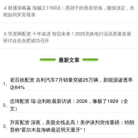
​财通策略赢 海贼王1160话：黑胡子的母亲登场，颜值淡定，长
4
相如同罗宾母亲
​凭资网配资 十年奋进·智启未来！2025充换电行业高质量发展
5
研讨会在合肥成功召开
最新文章
老百姓配资 吉利汽车7月销量突破25万辆，新能源渗透率
1、
达64%
忠琦配资 瑞·达利欧最新访谈：2026，像极了1929（全
2、
文）
升富配资 深夜，美股全线走高！美伊谈判突传重磅：特朗
3、
普称“霍尔木兹海峡最迟明天重开”！