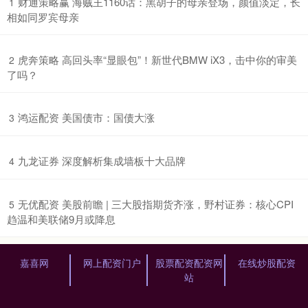
​财通策略赢 海贼王1160话：黑胡子的母亲登场，颜值淡定，长
1
相如同罗宾母亲
​虎奔策略 高回头率“显眼包”！新世代BMW iX3，击中你的审美
2
了吗？
​鸿运配资 美国债市：国债大涨
3
​九龙证券 深度解析集成墙板十大品牌
4
​无优配资 美股前瞻 | 三大股指期货齐涨，野村证券：核心CPI
5
趋温和美联储9月或降息
嘉喜网
网上配资门户
股票配资配资网
在线炒股配资
站