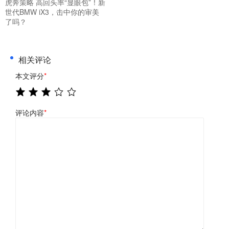
虎奔策略 高回头率“显眼包”！新
世代BMW iX3，击中你的审美
了吗？
相关评论
本文评分
*
评论内容
*