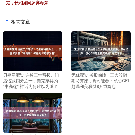
定，长相如同罗宾母亲
相关文章
贝嘉网配资 连续三年亏损、门
无优配资 美股前瞻 | 三大股指
店锐减四分之一，美克家具的
期货齐涨，野村证券：核心CPI
“中高端” 神话为何难以为继？
趋温和美联储9月或降息