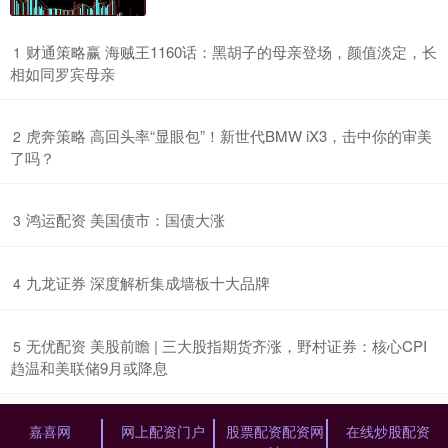
​财通策略赢 海贼王1160话：黑胡子的母亲登场，颜值淡定，长
1
相如同罗宾母亲
​虎奔策略 高回头率“显眼包”！新世代BMW iX3，击中你的审美
2
了吗？
​鸿运配资 美国债市：国债大涨
3
​九龙证券 深度解析集成墙板十大品牌
4
​无优配资 美股前瞻 | 三大股指期货齐涨，野村证券：核心CPI
5
趋温和美联储9月或降息
嘉喜网
网上配资门户
股票配资配资网
在线炒股配资