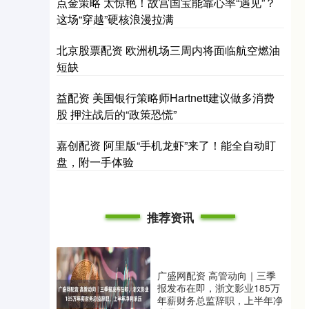
点金策略 太惊艳！故宫国宝能靠心率“遇见”？
这场“穿越”硬核浪漫拉满
北京股票配资 欧洲机场三周内将面临航空燃油
短缺
益配资 美国银行策略师Hartnett建议做多消费
股 押注战后的“政策恐慌”
嘉创配资 阿里版“手机龙虾”来了！能全自动盯
盘，附一手体验
推荐资讯
广盛网配资 高管动向｜三季
报发布在即，浙文影业185万
年薪财务总监辞职，上半年净