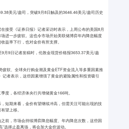
8美元/盎司，突破9月8日触及的3646.46美元/盎司历史
在接受《证券日报》记者采访时表示，上周公布的美国8月
市场进一步疲软。这也令市场开始美联储博弈年内降息幅度
债收益率下行，也对金价有所支撑。
9日记者发稿时，伦敦金现货价格报3653.37美元/盎
疲软、全球央行购金潮及黄金ETF资金流入等多重因素推
》记者表示，这些因素增强了黄金的避险属性和投资吸引
度，各经济体央行共增储黄金166吨。
，短期来看，金价有望继续冲高，但需关注可能出现的技
枢有望上移。
之前，市场会持续博弈降息幅度、年内降息次数，这些因
高”选择止盈离场，将会加大金价波动。