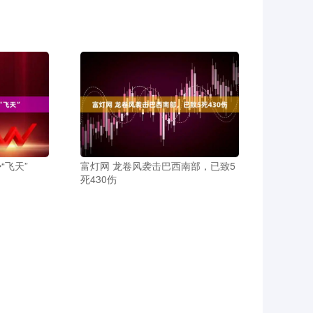
“飞天”
富灯网 龙卷风袭击巴西南部，已致5
死430伤