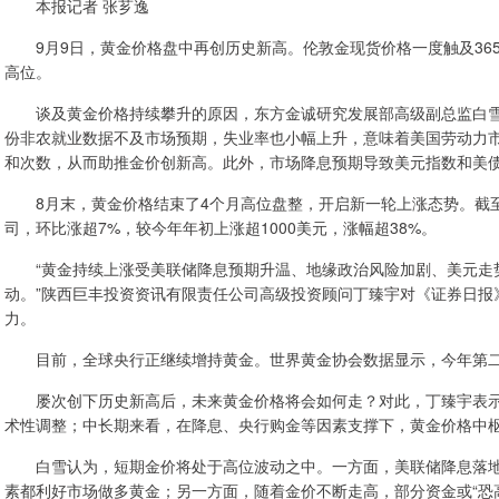
本报记者 张芗逸
9月9日，黄金价格盘中再创历史新高。伦敦金现货价格一度触及3659.3
高位。
谈及黄金价格持续攀升的原因，东方金诚研究发展部高级副总监白雪
份非农就业数据不及市场预期，失业率也小幅上升，意味着美国劳动力
和次数，从而助推金价创新高。此外，市场降息预期导致美元指数和美
8月末，黄金价格结束了4个月高位盘整，开启新一轮上涨态势。截至9月
司，环比涨超7%，较今年年初上涨超1000美元，涨幅超38%。
“黄金持续上涨受美联储降息预期升温、地缘政治风险加剧、美元走势
动。”陕西巨丰投资资讯有限责任公司高级投资顾问丁臻宇对《证券日报
力。
目前，全球央行正继续增持黄金。世界黄金协会数据显示，今年第二季
屡次创下历史新高后，未来黄金价格将会如何走？对此，丁臻宇表示
术性调整；中长期来看，在降息、央行购金等因素支撑下，黄金价格中
白雪认为，短期金价将处于高位波动之中。一方面，美联储降息落地
素都利好市场做多黄金；另一方面，随着金价不断走高，部分资金或“恐