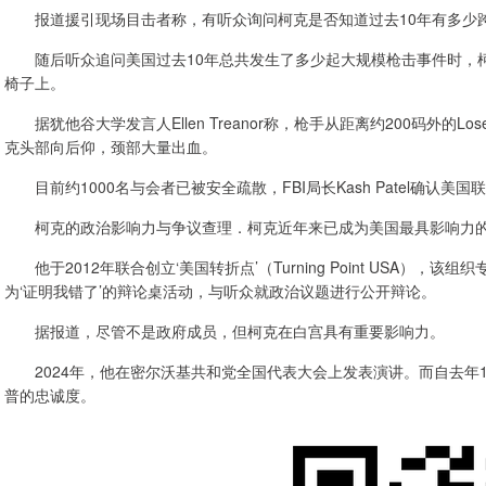
报道援引现场目击者称，有听众询问柯克是否知道过去10年有多少跨
随后听众追问美国过去10年总共发生了多少起大规模枪击事件时，柯
椅子上。
据犹他谷大学发言人Ellen Treanor称，枪手从距离约200码外的Lo
克头部向后仰，颈部大量出血。
目前约1000名与会者已被安全疏散，FBI局长Kash Patel确认美
柯克的政治影响力与争议查理．柯克近年来已成为美国最具影响力的
他于2012年联合创立‘美国转折点’（Turning Point USA）
为‘证明我错了’的辩论桌活动，与听众就政治议题进行公开辩论。
据报道，尽管不是政府成员，但柯克在白宫具有重要影响力。
2024年，他在密尔沃基共和党全国代表大会上发表演讲。而自去年1
普的忠诚度。