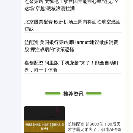
点金策略 太惊艳！故宫国宝能靠心率“遇见”？
这场“穿越”硬核浪漫拉满
北京股票配资 欧洲机场三周内将面临航空燃油
短缺
益配资 美国银行策略师Hartnett建议做多消费
股 押注战后的“政策恐慌”
嘉创配资 阿里版“手机龙虾”来了！能全自动盯
盘，附一手体验
推荐资讯
长胜配资 超6000亿！80后天
才学霸兄弟火了，创造AI传奇