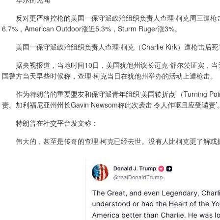
反对更严格控枪的美国一保守派政治组织负责人查理·柯克周三遭枪击身亡
6.7%，American Outdoor涨近5.3%，Sturm Ruger涨3%。
美国一保守派政治组织负责人查理·柯克（Charlie Kirk）遭枪击后
据央视报道，当地时间10日，美国犹他州议长迈克·舒尔茨证实，当
国警方当天早些时候称，查理·柯克当日在犹他州举办的活动上遭枪击。
作为特朗普的重要盟友和保守派青年组织‘美国转折点’（Turning Po
责。加利福尼亚州州长Gavin Newsom称此次袭击‘令人作呕且应受谴责’
特朗普在社交平台发文称：
伟大的，甚至是传奇的查理·柯克已经去世。没有人比柯克更了解或