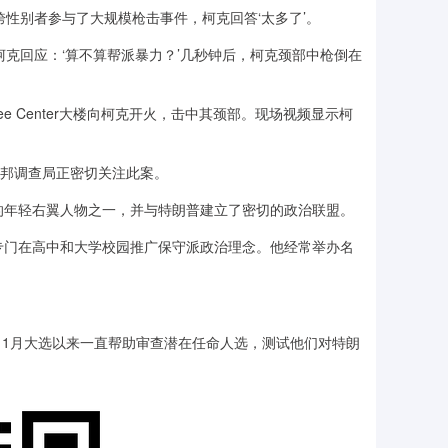
性别者参与了大规模枪击事件，柯克回答‘太多了’。
克回应：‘算不算帮派暴力？’几秒钟后，柯克颈部中枪倒在
see Center大楼向柯克开火，击中其颈部。现场视频显示柯
国联邦调查局正密切关注此案。
年轻右翼人物之一，并与特朗普建立了密切的政治联盟。
，该组织专门在高中和大学校园推广保守派政治理念。他经常举办名
1月大选以来一直帮助审查潜在任命人选，测试他们对特朗