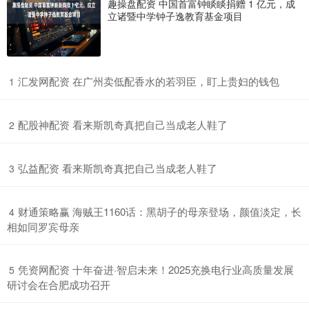
趣操盘配资 中国首富钟睒睒捐赠 1 亿元，成
立诸暨中学钟子逸教育基金项目
​汇发网配资 在广州卖低配香水的若羽臣，盯上贵妇的钱包
1
​配股神配资 看来斯凯奇真把自己当成老人鞋了
2
​弘益配资 看来斯凯奇真把自己当成老人鞋了
3
​财通策略赢 海贼王1160话：黑胡子的母亲登场，颜值淡定，长
4
相如同罗宾母亲
​凭资网配资 十年奋进·智启未来！2025充换电行业高质量发展
5
研讨会在合肥成功召开