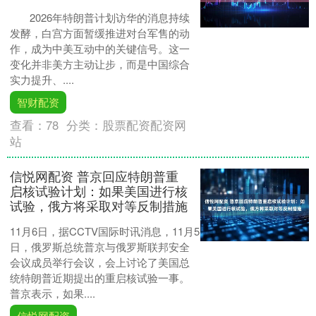
2026年特朗普计划访华的消息持续
发酵，白宫方面暂缓推进对台军售的动
作，成为中美互动中的关键信号。这一
变化并非美方主动让步，而是中国综合
实力提升、....
智财配资
查看：
78
分类：
股票配资配资网
站
信悦网配资 普京回应特朗普重
启核试验计划：如果美国进行核
试验，俄方将采取对等反制措施
11月6日，据CCTV国际时讯消息，11月5
日，俄罗斯总统普京与俄罗斯联邦安全
会议成员举行会议，会上讨论了美国总
统特朗普近期提出的重启核试验一事。
普京表示，如果....
信悦网配资