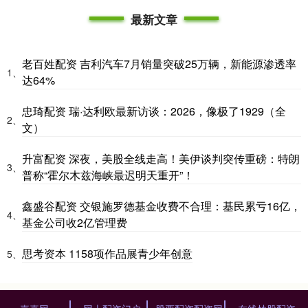
最新文章
老百姓配资 吉利汽车7月销量突破25万辆，新能源渗透率
1、
达64%
忠琦配资 瑞·达利欧最新访谈：2026，像极了1929（全
2、
文）
升富配资 深夜，美股全线走高！美伊谈判突传重磅：特朗
3、
普称“霍尔木兹海峡最迟明天重开”！
鑫盛谷配资 交银施罗德基金收费不合理：基民累亏16亿，
4、
基金公司收2亿管理费
思考资本 1158项作品展青少年创意
5、