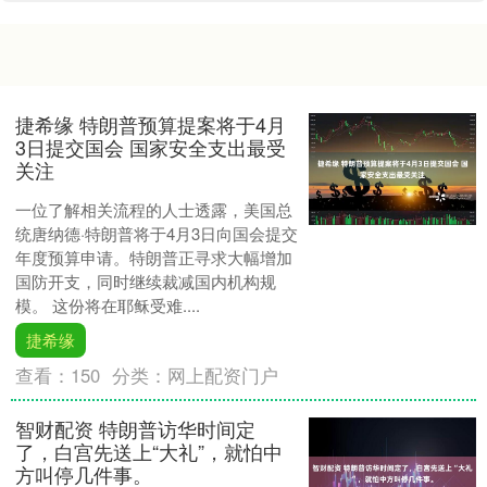
捷希缘 特朗普预算提案将于4月
3日提交国会 国家安全支出最受
关注
一位了解相关流程的人士透露，美国总
统唐纳德·特朗普将于4月3日向国会提交
年度预算申请。特朗普正寻求大幅增加
国防开支，同时继续裁减国内机构规
模。 这份将在耶稣受难....
捷希缘
查看：
150
分类：
网上配资门户
智财配资 特朗普访华时间定
了，白宫先送上“大礼”，就怕中
方叫停几件事。