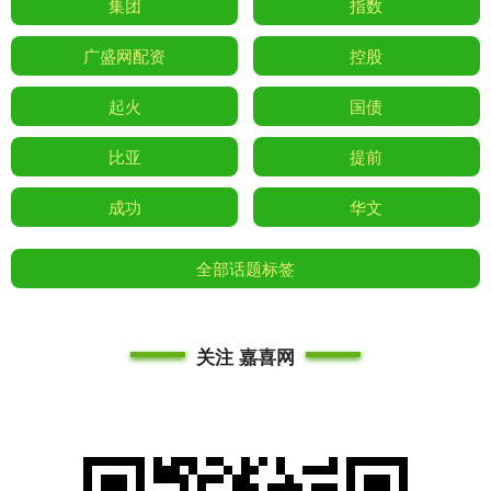
集团
指数
广盛网配资
控股
起火
国债
比亚
提前
成功
华文
全部话题标签
关注 嘉喜网