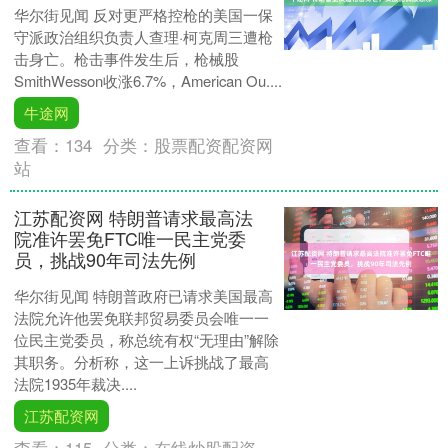
华尔街见闻 反对更严格控枪的美国一保
守派政治组织负责人查理·柯克周三遭枪
击身亡。枪击事件发生后，枪械股
SmithWesson收涨6.7%，American Ou....
牛途网
查看：
134
分类：
股票配资配资网
站
江苏配资网 特朗普请求最高法
院准许罢免FTC唯一民主党委
员，挑战90年司法先例
华尔街见闻 特朗普政府已请求美国最高
法院允许他罢免联邦贸易委员会唯一一
位民主党委员，称总统有权“无理由”解除
其职务。分析称，这一上诉挑战了最高
法院1935年裁决....
江苏配资网