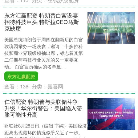
查看：
115
分类：
在线炒股配资
东方汇赢配资 特朗普白宫设宴
招待科技巨头 特斯拉CEO马斯
克缺席
美国总统特朗普于周四在翻新后的白宫
玫瑰园举办一场晚宴，邀请二十多位科
技和商业界顶级领袖出席，标志着其第
二任期与科技行业关系的又一重要互
动。 白宫官员确认的名单显....
东方汇赢配资
查看：
136
分类：
嘉喜网
仁信配资 特朗普与美联储斗争
升级！华尔街警告：美国陷入滞
胀可能性升高
财联社8月28日讯（编辑 卞纯）美国经济
距离出现最坏的情况似乎又近了一步。