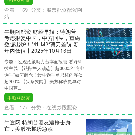
查看：
169
分类：
股票配资配资网
站
牛顺网配资 财经早报：特朗普
考虑报复中国，中方回应，重磅
数据出炉！M1-M2“剪刀差”刷新
年内低值丨2025年10月16日
专题：宏观政策助力基本面改善 看好科
技主线 【跟踪牛人动态】超3000名“专业
选手”如何调仓？最牛选手单只标的浮盈
超300% 【头条要闻】 美方称或更早对
中国商....
牛顺网配资
查看：
177
分类：
在线炒股配资
牛途网 特朗普盟友遭枪击身
亡，美股枪械股急涨