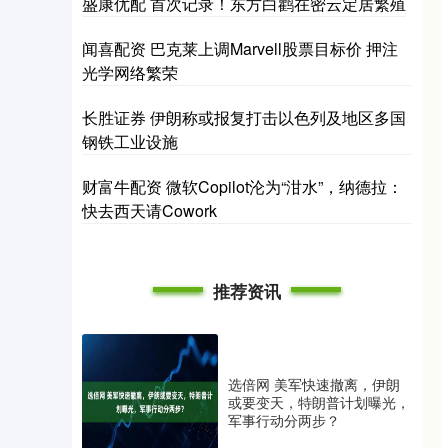
盛康优配 首次记录！东方白鹳在密云定居繁殖
闻喜配资 巴克莱上调Marvell股票目标价 押注
光学网络繁荣
长胜证券 伊朗称或报复打击以色列及地区多国
钢铁工业设施
财富牛配资 微软Copilot沦为“泔水”，纳德拉：
快去西天请Cowork
推荐资讯
选倍网 美军快速撤离，伊朗
或要变天，特朗普计划曝光，
军事行动分两步？