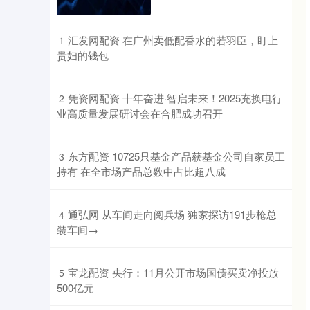
​汇发网配资 在广州卖低配香水的若羽臣，盯上
1
贵妇的钱包
​凭资网配资 十年奋进·智启未来！2025充换电行
2
业高质量发展研讨会在合肥成功召开
​东方配资 10725只基金产品获基金公司自家员工
3
持有 在全市场产品总数中占比超八成
​通弘网 从车间走向阅兵场 独家探访191步枪总
4
装车间→
​宝龙配资 央行：11月公开市场国债买卖净投放
5
500亿元