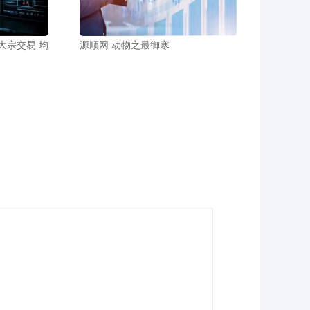
大宗交易 均
源顺网 动物之最御寒