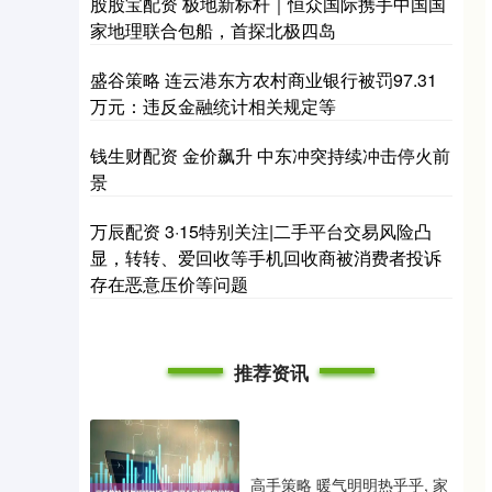
股股宝配资 极地新标杆｜恒众国际携手中国国
家地理联合包船，首探北极四岛
盛谷策略 连云港东方农村商业银行被罚97.31
万元：违反金融统计相关规定等
钱生财配资 金价飙升 中东冲突持续冲击停火前
景
万辰配资 3·15特别关注|二手平台交易风险凸
显，转转、爱回收等手机回收商被消费者投诉
存在恶意压价等问题
推荐资讯
高手策略 暖气明明热乎乎, 家