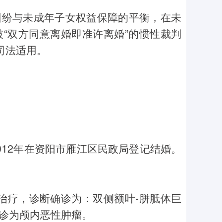
纠纷与未成年子女权益保障的平衡，在未
“双方同意离婚即准许离婚”的惯性裁判
司法适用。
012年在资阳市雁江区民政局登记结婚。
。
院治疗，诊断确诊为：双侧额叶-胼胝体巨
确诊为颅内恶性肿瘤。