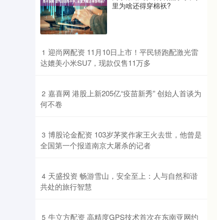
里为啥还得穿棉袄?
​迎尚网配资 11月10日上市！平民轿跑配激光雷
1
达媲美小米SU7，现款仅售11万多
​嘉喜网 港股上新205亿“疫苗新秀” 创始人首谈为
2
何不卷
​博股论金配资 103岁茅奖作家王火去世，他曾是
3
全国第一个报道南京大屠杀的记者
​天盛投资 畅游雪山，安全至上：人与自然和谐
4
共处的旅行智慧
​牛立方配资 高精度GPS技术首次在东南亚网约
5