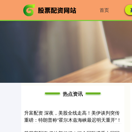
首页
热点资讯
升富配资 深夜，美股全线走高！美伊谈判突传
重磅：特朗普称“霍尔木兹海峡最迟明天重开”！