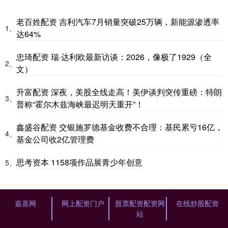
老百姓配资 吉利汽车7月销量突破25万辆，新能源渗透率
1、
达64%
忠琦配资 瑞·达利欧最新访谈：2026，像极了1929（全
2、
文）
升富配资 深夜，美股全线走高！美伊谈判突传重磅：特朗
3、
普称“霍尔木兹海峡最迟明天重开”！
鑫盛谷配资 交银施罗德基金收费不合理：基民累亏16亿，
4、
基金公司收2亿管理费
思考资本 1158项作品展青少年创意
5、
嘉喜网
网上配资门户
股票配资配资网
在线炒股配资
站