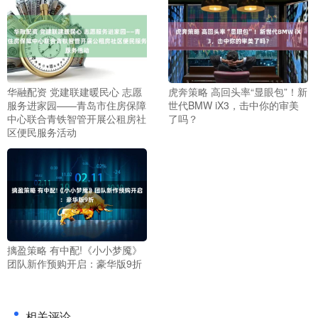
华融配资 党建联建暖民心 志愿
虎奔策略 高回头率“显眼包”！新
服务进家园——青岛市住房保障
世代BMW iX3，击中你的审美
中心联合青铁智管开展公租房社
了吗？
区便民服务活动
摛盈策略 有中配!《小小梦魇》
团队新作预购开启：豪华版9折
相关评论