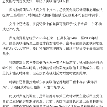
总统的行为违反宪法，威胁了美联储的独立性。
库克律师团队在法庭文件中指出，总统罢免美联储理事必须依法
提供“正当理由”，特朗普所依据的指控缺乏证据且不符合法律要求。
文件中还透露，房贷记录中的差异可能源于“文书错误”，并不构
成欺诈行为。
库克由拜登总统于2022年任命，任期长达14年，至2038年结
束。她是美联储历史上首位非裔女性理事。案件目前由美国联邦地区
法官Jia Cobb审理，预计将加速审理进程，最终可能提交至最高法院
裁决。
特朗普对白宫与美联储的关系一直持对抗态度，试图削弱央行的
独立性。今年早些时候，特朗普曾威胁罢免美联储主席鲍威尔，理由
是其未能及时降息，但在投资者强烈反对后暂时收回此举。
特朗普还曾指控鲍威尔在美联储总部翻新工程中存在“欺诈行
为”，该项目成本超出预期，引发市场争议。
此次对库克的调查，是司法部今年第三次针对民主党或民主党任
命官员发起的房贷欺诈调查。此前，美国司法部长邦迪已任命特别检
察官，调查白宫对白加州参议员Adam Schiff和纽约州总检察长Letitia