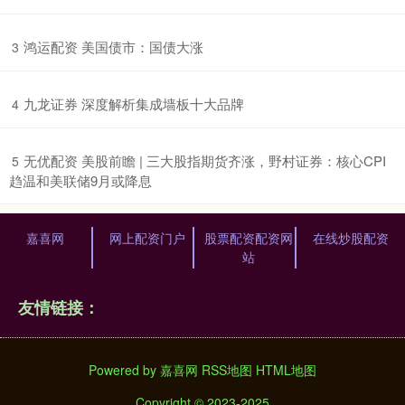
​鸿运配资 美国债市：国债大涨
3
​九龙证券 深度解析集成墙板十大品牌
4
​无优配资 美股前瞻 | 三大股指期货齐涨，野村证券：核心CPI
5
趋温和美联储9月或降息
嘉喜网
网上配资门户
股票配资配资网
在线炒股配资
站
友情链接：
Powered by
嘉喜网
RSS地图
HTML地图
Copyright
© 2023-2025