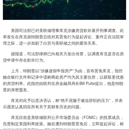
美国司法部已对美联储理事库克涉嫌房贷欺诈展开刑事调查。此
举发生在库克就特朗普总统对其罢免行为提起诉讼、案件正在法院审
理之际，进一步加剧了白宫与美联储之间的紧张关系。
据报道，司法部律师已向相关方发出传票，以调查库克是否在房
贷申请中存在欺诈行为。
上月，特朗普以“涉嫌虚假申报房产”为由，宣布罢免库克，指控
她在银行文件和记录中谎称两处房产均为其主要住所，以获取更优惠
的房贷利率。此指控由联邦住房金融局局长Bill Pulte提出，他是特朗
普的亲密盟友。
库克对此予以坚决否认，称“绝不屈服于被迫辞职的压力”，并表
示愿意认真回应所有关于其财务历史的问题。
库克目前是美联储联邦公开市场委员会（FOMC）的投票成员，
负责制定美国利率政策。她在遭到特朗普罢免后，立即提起诉讼，称