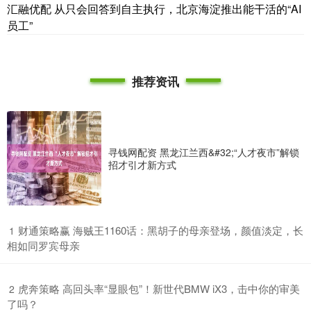
汇融优配 从只会回答到自主执行，北京海淀推出能干活的“AI
员工”
推荐资讯
寻钱网配资 黑龙江兰西&#32;“人才夜市”解锁
招才引才新方式
​财通策略赢 海贼王1160话：黑胡子的母亲登场，颜值淡定，长
1
相如同罗宾母亲
​虎奔策略 高回头率“显眼包”！新世代BMW iX3，击中你的审美
2
了吗？