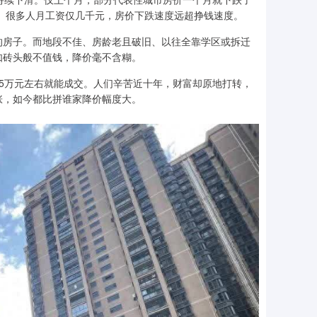
万。很多人月工资仅几千元，房价下跌速度远超挣钱速度。
可的房子。而地段不佳、房龄老且破旧、以往全靠学区或拆迁
如砖头般不值钱，降价毫不含糊。
1.5万元左右就能成交。人们辛苦近十年，财富却原地打转，
涨，如今都比拼谁家降价幅度大。