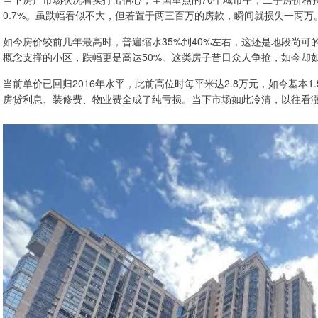
0.7%。虽跌幅看似不大，但若置于两三百万的房款，瞬间就损失一两
如今房价较前几年最高时，普遍缩水35%到40%左右，这还是地段尚
概念支撑的小区，跌幅更是高达50%。这类房子昔日众人争抢，如今却
当前单价已回归2016年水平，此前高位时每平米达2.8万元，如今基本
房贷利息、装修费、物业费全成了纯亏损。当下市场如此冷清，以往看