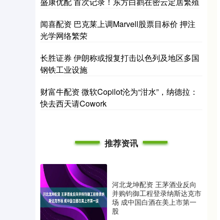
盛康优配 首次记录！东方白鹳在密云定居繁殖
闻喜配资 巴克莱上调Marvell股票目标价 押注
光学网络繁荣
长胜证券 伊朗称或报复打击以色列及地区多国
钢铁工业设施
财富牛配资 微软Copilot沦为“泔水”，纳德拉：
快去西天请Cowork
推荐资讯
河北龙坤配资 王茅酒业反向
并购钧御工程登录纳斯达克市
场 成中国白酒在美上市第一
股