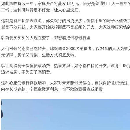
如此跌幅持续一年，家庭资产将蒸发12万元，恰好是普通打工人一整年
工钱，这种滋味肯定不好受，让人心里没底。
这就是资产负债表衰退，你欠银行的房贷没少，但你手里的房子不值钱
就是不敢花钱，大家都开始砍掉那些不是必须的开支。大家这种捂紧钱
以前爱买买买的人现在变了，都想着把钱存银行里
人们对钱的态度已然转变，瑞银调查3000名消费者，仅24%的人认为
无保障，房子又亏损，生活方式彻底反转。
以往觉得房子保值便敢消费、热衷旅游，如今都在精简开支。教育、医
追求名牌，不为面子高消费。
这种心态使银行存款增加，大家对未来赚钱没信心，自我保护意识强烈
向存长期存款。宁愿拿微薄利息，也不敢随意投资或消费。