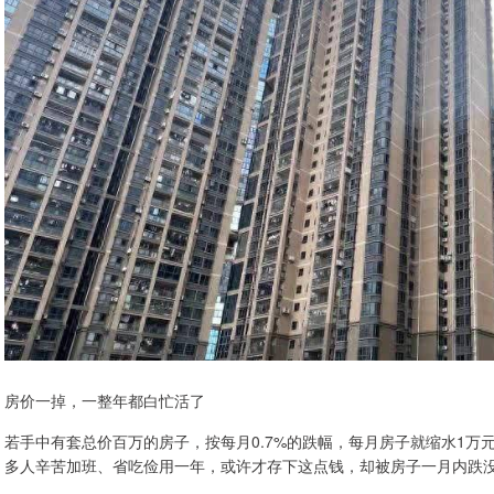
房价一掉，一整年都白忙活了
若手中有套总价百万的房子，按每月0.7%的跌幅，每月房子就缩水1万
多人辛苦加班、省吃俭用一年，或许才存下这点钱，却被房子一月内跌