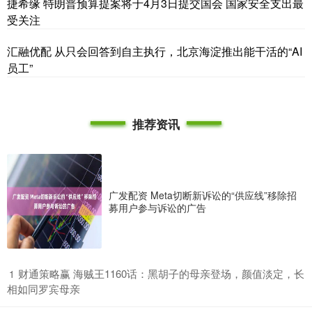
捷希缘 特朗普预算提案将于4月3日提交国会 国家安全支出最
受关注
汇融优配 从只会回答到自主执行，北京海淀推出能干活的“AI
员工”
推荐资讯
广发配资 Meta切断新诉讼的“供应线”移除招
募用户参与诉讼的广告
​财通策略赢 海贼王1160话：黑胡子的母亲登场，颜值淡定，长
1
相如同罗宾母亲