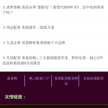
​虎奔策略 高回头率“显眼包”！新世代BMW iX3，击中你的审美
2
了吗？
​鸿运配资 美国债市：国债大涨
3
​九龙证券 深度解析集成墙板十大品牌
4
​无优配资 美股前瞻 | 三大股指期货齐涨，野村证券：核心CPI
5
趋温和美联储9月或降息
嘉喜网
网上配资门户
股票配资配资网
在线炒股配资
站
友情链接：