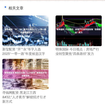
相关文章
新玺配资 “开”“永”等字入选
明珠国际 今日视点：房地产行
2025“一带一路”年度候选汉字
业转型聚焦“四条路径”发力
寻钱网配资 黑龙江兰西
&#32;“人才夜市”解锁招才引才
新方式