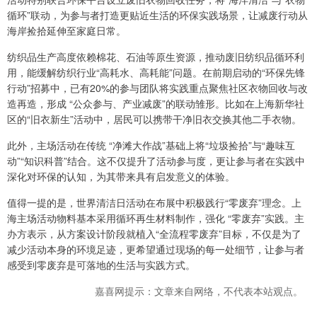
循环”联动，为参与者打造更贴近生活的环保实践场景，让减废行动从
海岸捡拾延伸至家庭日常。
纺织品生产高度依赖棉花、石油等原生资源，推动废旧纺织品循环利
用，能缓解纺织行业“高耗水、高耗能”问题。在前期启动的“环保先锋
行动”招募中，已有20%的参与团队将实践重点聚焦社区衣物回收与改
造再造，形成 “公众参与、产业减废”的联动雏形。比如在上海新华社
区的“旧衣新生”活动中，居民可以携带干净旧衣交换其他二手衣物。
此外，主场活动在传统 “净滩大作战”基础上将“垃圾捡拾”与“趣味互
动”“知识科普”结合。这不仅提升了活动参与度，更让参与者在实践中
深化对环保的认知，为其带来具有启发意义的体验。
值得一提的是，世界清洁日活动在布展中积极践行“零废弃”理念。上
海主场活动物料基本采用循环再生材料制作，强化 “零废弃”实践。主
办方表示，从方案设计阶段就植入“全流程零废弃”目标，不仅是为了
减少活动本身的环境足迹，更希望通过现场的每一处细节，让参与者
感受到零废弃是可落地的生活与实践方式。
嘉喜网提示：文章来自网络，不代表本站观点。